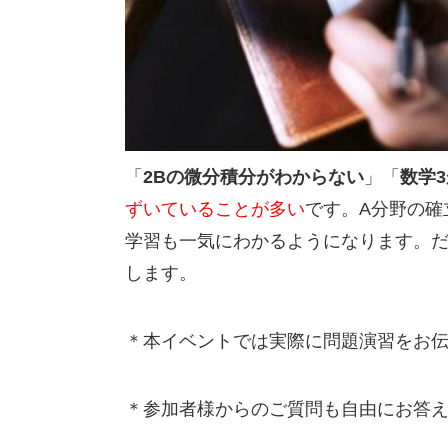
「
2Bの微分積分がわからない
」「
数学
ずいていることが多い
です。A分野の確
学習も一気にわかるようになります。
します。
＊本イベントでは実際に問題演習をお
＊参加者様からのご質問も自由にお答