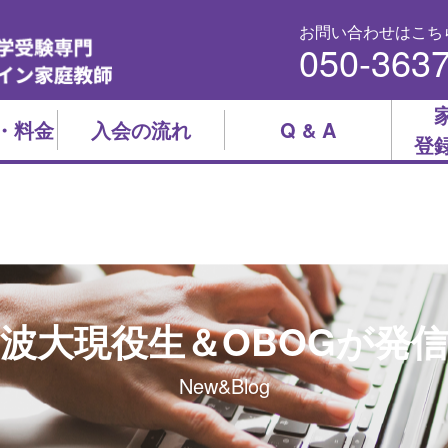
お問い合わせはこち
050-363
・料金
入会の流れ
Q & A
登
波大現役生＆OBOGが発
New&Blog