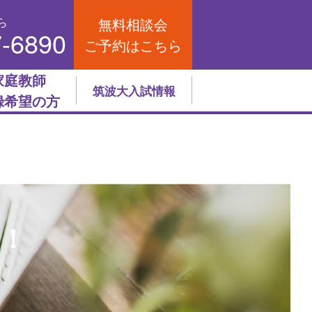
ら
無料相談会
7-6890
ご予約はこちら
家庭教師
筑波大入試情報
録希望の方
信！