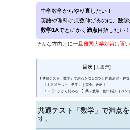
中学数学から
やり直し
たい！
英語や理科は点数伸びるのに、
数学
数学1A
でとにかく
満点
目指したい
そんな方向けに
一旦難関大学対策は置
目次
[
非表示
]
1
共通テスト「数学」で満点を取るコツと問題演習・解説
1.1
共通テスト「数学」を完全に攻略！
1.2
【イチから始める！】共テ数学 集中特訓 イベン
共通テスト「数学」で満点を
す。