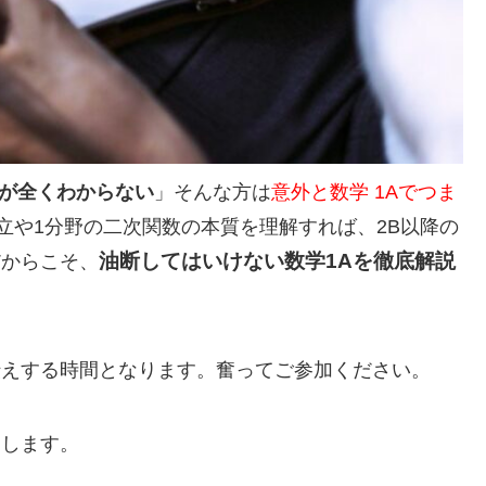
3が全くわからない
」そんな方は
意外と数学 1Aでつま
立や1分野の二次関数の本質を理解すれば、2B以降の
油断してはいけない数学1Aを徹底解説
だからこそ、
伝えする時間となります。奮ってご参加ください。
えします。