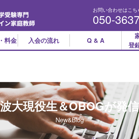
お問い合わせはこち
050-363
・料金
入会の流れ
Q & A
登
波大現役生＆OBOGが発
New&Blog