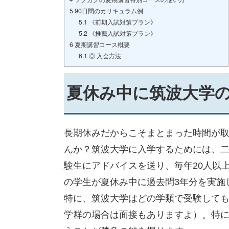
5
90日間のカリキュラム例
5.1
《前期入試対策プラン》
5.2
《推薦入試対策プラン》
6
夏期講習コース概要
6.1
◎ 入会方法
夏休み中に筑波大学
長期休みだからこそまとまった時間が
んか？筑波大学に入学するためには、二次
験生にアドバイスを送り、毎年20人以
の学生が夏休み中に過去問3年分を実施
特に、筑波大学はどの学類で受験しても
学群の場合は面接もありますよ）。特