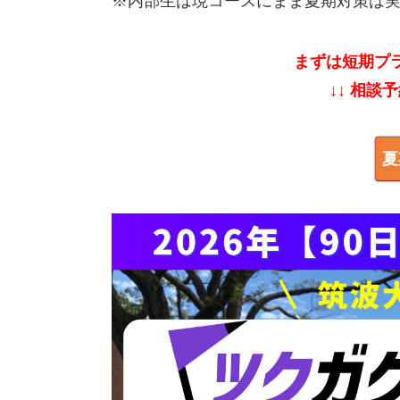
※内部生は現コースにまま夏期対策は
まずは短期プ
↓↓ 相談
夏