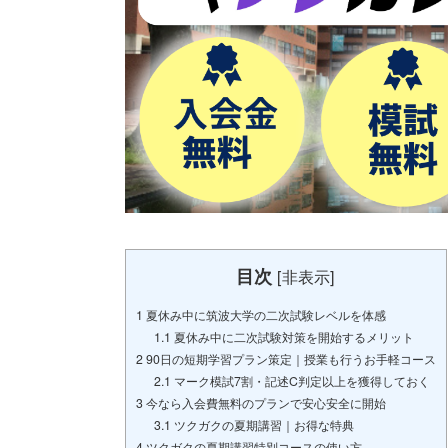
目次
[
非表示
]
1
夏休み中に筑波大学の二次試験レベルを体感
1.1
夏休み中に二次試験対策を開始するメリット
2
90日の短期学習プラン策定｜授業も行うお手軽コース
2.1
マーク模試7割・記述C判定以上を獲得しておく
3
今なら入会費無料のプランで安心安全に開始
3.1
ツクガクの夏期講習｜お得な特典
4
ツクガクの夏期講習特別コースの使い方