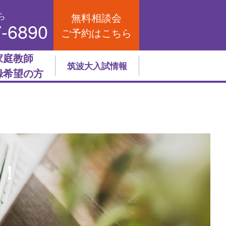
ら
無料相談会
7-6890
ご予約はこちら
家庭教師
筑波大入試情報
録希望の方
信！