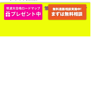
検
索:
最新記事
人気記事
カテゴリー
【2026年最新｜筑波大英語】筑波大二次 「英語」を解説します
【高2,3生・既卒生】ツクガク・チバガク無料のオンラインイベントカレンダー【2026年7・8月】
【理系必見】筑波大二次 「数学」を傾向〜対策まで徹底解説
【受験生必見】アスリートやアナリストを目指す体育専門学群生になるための入試対策セミナー
塾長からのアドバイス！高校1年生から始める筑波大学対策｜今のうちにやっておくべきこと
【受験生必見】2026年度 ツクガク真夏の集中合宿 事前説明会
コースの内容や、料金形態の細かな質問に
専任のカウンセラー（筑波大OB）が対応しま
す！