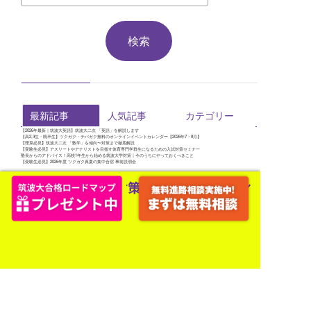
最新記事
人気記事
カテゴリー
【2026年最新｜筑波大英語】筑波大二次 「英語」を解説します
【高2,3生・既卒生】ツクガク・チバガク無料のオンラインイベントカレンダー【2026年7・8月】
【理系必見】筑波大二次 「数学」を傾向〜対策まで徹底解説
【受験生必見】アスリートやアナリストを目指す体育専門学群生になるための入試対策セミナー
塾長からのアドバイス！高校1年生から始める筑波大学対策｜今のうちにやっておくべきこと
【受験生必見】2026年度 ツクガク真夏の集中合宿 事前説明会
コースの内容や、料金形態の細かな質問に
専任のカウンセラー（筑波大OB）が対応しま
す！