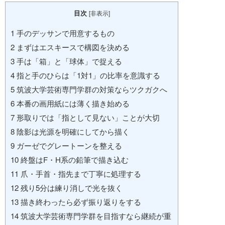
目次
[
非表示
]
1
手のデッサンで用意するもの
2
まずはエスキースで構図を決める
3
手は「箱」と「球体」で捉える
4
指と手のひらは「1対1」の比率を意識する
5
筑波大学芸術専門学群の対策ならツクガクへ
6
本番の画用紙には薄く描き始める
7
形取りでは「指として見ない」ことが大切
8
陰影は光源を明確にしてから描く
9
ガーゼでグレートーンを整える
10
終盤はF・H系の鉛筆で描き込む
11
爪・手首・指先まで丁寧に処理する
12
残り5分は練り消しで光を抜く
13
描き終わったら必ず振り返りをする
14
筑波大学芸術専門学群を目指すなら継続が重