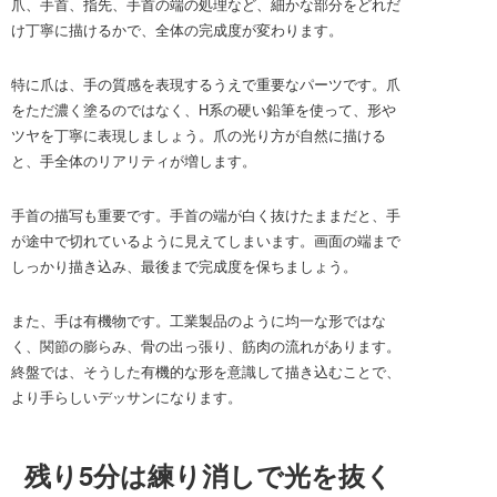
爪、手首、指先、手首の端の処理など、細かな部分をどれだ
け丁寧に描けるかで、全体の完成度が変わります。
特に爪は、手の質感を表現するうえで重要なパーツです。爪
をただ濃く塗るのではなく、H系の硬い鉛筆を使って、形や
ツヤを丁寧に表現しましょう。爪の光り方が自然に描ける
と、手全体のリアリティが増します。
手首の描写も重要です。手首の端が白く抜けたままだと、手
が途中で切れているように見えてしまいます。画面の端まで
しっかり描き込み、最後まで完成度を保ちましょう。
また、手は有機物です。工業製品のように均一な形ではな
く、関節の膨らみ、骨の出っ張り、筋肉の流れがあります。
終盤では、そうした有機的な形を意識して描き込むことで、
より手らしいデッサンになります。
残り5分は練り消しで光を抜く