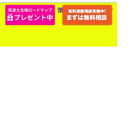
一方で、東京藝術大学のデッサンはモチーフ数が多く、完成
度も非常に高いため、最初から模写するには難易度が高い場
合があります。まずは自分のレベルに合った作品を参考にし
ながら、手の形、明暗、質感を少しずつ身につけていきまし
ょう。
まとめ
筑波大学芸術専門学群のデッサン対策では、限られた時間の
中で、形、構図、陰影、質感をバランスよく仕上げる力が求
められます。
特に手のデッサンでは、指や爪だけに注目するのではなく、
手のひら、手首、関節、光源、画面全体の構図まで意識する
ことが大切です。