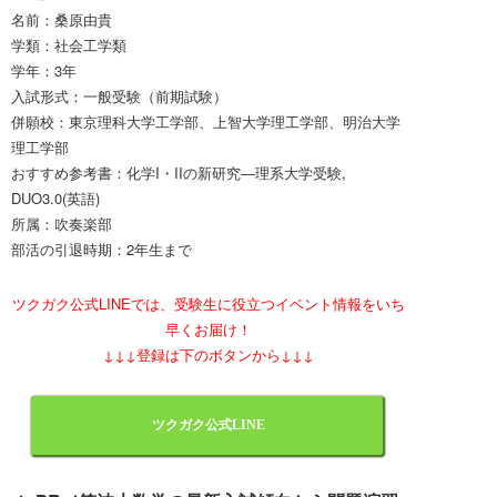
名前：桑原由貴
学類：社会工学類
学年：3年
入試形式：一般受験（前期試験）
併願校：東京理科大学工学部、上智大学理工学部、明治大学
理工学部
おすすめ参考書：化学I・IIの新研究―理系大学受験,
DUO3.0(英語)
所属：吹奏楽部
部活の引退時期：2年生まで
ツクガク公式LINEでは、受験生に役立つイベント情報をいち
早くお届け！
↓↓↓登録は下のボタンから↓↓↓
ツクガク公式LINE