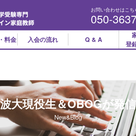
お問い合わせはこち
050-363
・料金
入会の流れ
Q & A
登
波大現役生＆OBOGが発
New&Blog