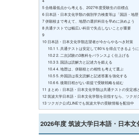
4
5
合格最低点から考える、2027年度受験生の目標点
6
日本語・日本文化学類の個別学力検査等は「国語・地歴
7
併願校まで考えて、地歴の選択科目を早めに決めよう
8
共通テストでは幅広い科目で失点しないことが重要
9
10
日本語・日本文化学類志望者が今からやるべき対策
10.1
1. 共通テストは安定して80％を得点できるよう
10.2
2. 二次試験の3教科をバランスよく仕上げる
10.3
3. 国語は読解力と記述力を鍛える
10.4
4. 地歴は、併願校との相性も考えて選ぶ
10.5
5. 外国語は長文読解と記述答案を強化する
10.6
6. 後期日程がない前提で受験戦略を組む
11
まとめ：日本語・日本文化学類は共通テストの安定感
12
筑波大学日本語・日本文化学類を目指すなら、ツクガ
13
ツクガク公式LINEでも筑波大学の受験情報を配信中
2026年度 筑波大学日本語・日本