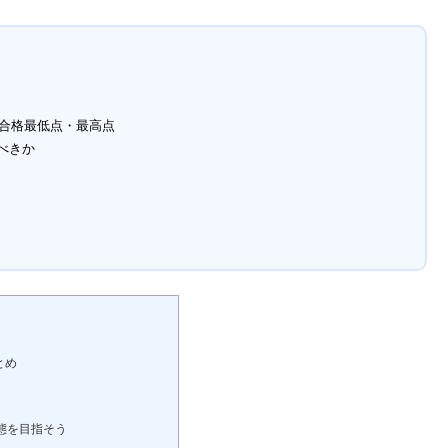
・合格最低点・最高点
べきか
とめ
態を目指そう