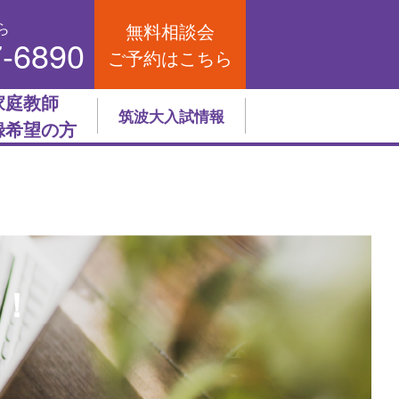
ら
無料相談会
7-6890
ご予約はこちら
家庭教師
筑波大入試情報
録希望の方
信！