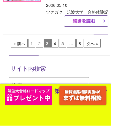
2026.05.10
ツクガク 筑波大学 合格体験記
« 前へ
1
2
3
4
5
…
8
次へ »
サイト内検索
検
索: